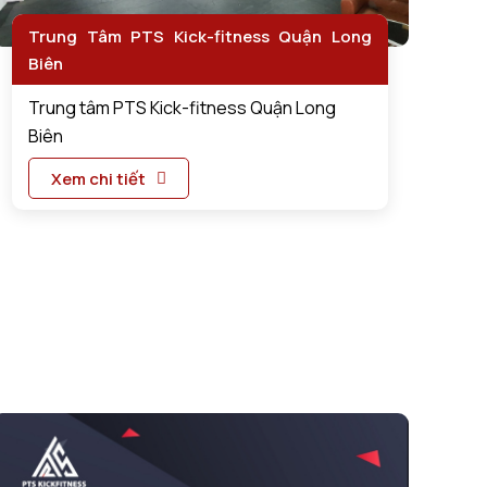
Trung Tâm PTS Kick-fitness Quận Long
Biên
Trung tâm PTS Kick-fitness Quận Long
Biên
Xem chi tiết