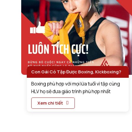
Con Gái Có Tập Được Boxing, Kickboxing?
Boxing phù hợp với mọi lứa tuổi vì tập cùng
HLV họ sẽ đưa giáo trình phù hợp nhất
Xem chi tiết