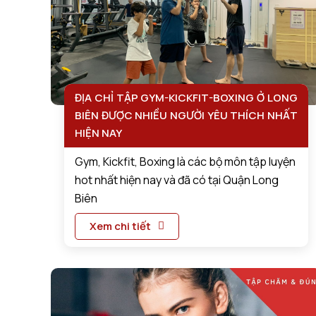
ĐỊA CHỈ TẬP GYM-KICKFIT-BOXING Ở LONG
BIÊN ĐƯỢC NHIỀU NGƯỜI YÊU THÍCH NHẤT
HIỆN NAY
Gym, Kickfit, Boxing là các bộ môn tập luyện
hot nhất hiện nay và đã có tại Quận Long
Biên
Xem chi tiết