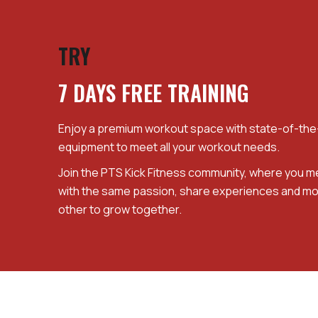
TRY
7 DAYS FREE TRAINING
Enjoy a premium workout space with state-of-the-
equipment to meet all your workout needs.
Join the PTS Kick Fitness community, where you 
with the same passion, share experiences and mo
other to grow together.