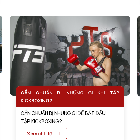
CẦN CHUẨN BỊ NHỮNG GÌ KHI TẬP
KICKBOXING?
CẦN CHUẨN BỊ NHỮNG GÌ ĐỂ BẮT ĐẦU
TẬP KICKBOXING?
Xem chi tiết