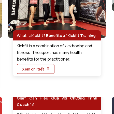
What is Kickfit? Benefits of Kickfit Training
Kickfit is a combination of kickboxing and
fitness. The sport has many health
benefits for the practitioner.
Xem chi tiết
Giảm Cân Hiệu Quả Với Chương Trình
Coach 1:1