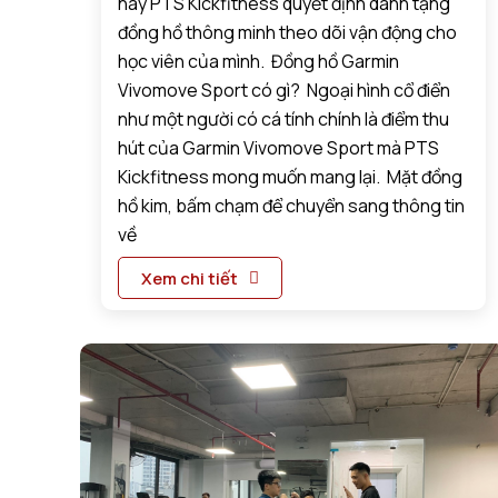
nay PTS Kickfitness quyết định dành tặng
đồng hồ thông minh theo dõi vận động cho
học viên của mình. Đồng hồ Garmin
Vivomove Sport có gì? Ngoại hình cổ điển
như một người có cá tính chính là điểm thu
hút của Garmin Vivomove Sport mà PTS
Kickfitness mong muốn mang lại. Mặt đồng
hồ kim, bấm chạm để chuyển sang thông tin
về
Xem chi tiết