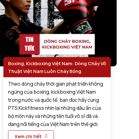
Boxing, Kickboxing Việt Nam: Dòng Chảy Võ
Thuật Việt Nam Luôn Cháy Bỏng
Theo dòng chảy thời gian phát triển không
ngừng của boxing, kickboxing Việt Nam
trong nước và quốc tế, bạn đọc hãy cùng
PTS Kickfitness nhìn lại những dấu ấn của
bộ môn này và những tên tuổi võ sĩ đã và
đang nổi tiếng của Việt Nam trên thế giới.
Xem chi tiết