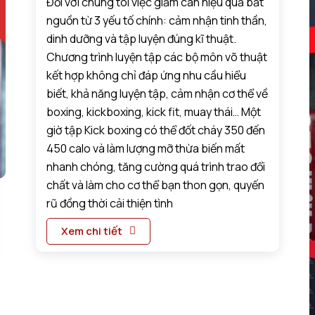
Đối với chúng tôi việc giảm cân hiệu quả bắt
nguồn từ 3 yếu tố chính: cảm nhận tinh thần,
dinh dưỡng và tập luyện đúng kĩ thuật.
Chương trình luyện tập các bộ môn võ thuật
kết hợp không chỉ đáp ứng nhu cầu hiểu
biết, khả năng luyện tập, cảm nhận cơ thể về
boxing, kickboxing, kick fit, muay thái… Một
giờ tập Kick boxing có thể đốt cháy 350 đến
450 calo và làm lượng mỡ thừa biến mất
nhanh chóng, tăng cường quá trình trao đổi
chất và làm cho cơ thể bạn thon gọn, quyến
rũ đồng thời cải thiện tình
Xem chi tiết