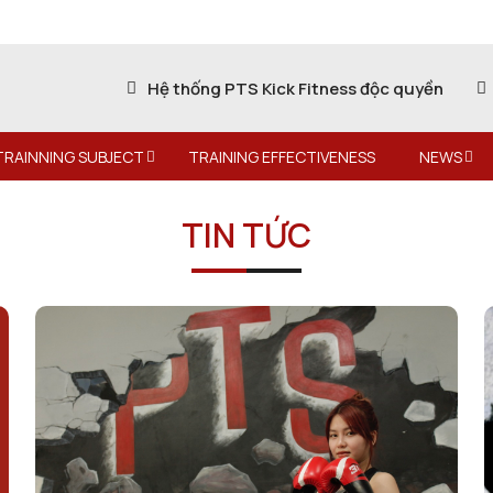
Hệ thống PTS Kick Fitness độc quyền
TRAINNING SUBJECT
TRAINING EFFECTIVENESS
NEWS
TIN TỨC